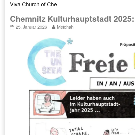
categoriezed
Viva Church of Che
as
Chemnitz Kulturhauptstadt 2025:
Chemnitz
Read
25. Januar 2026
Meiohah
Kulturhauptstadt
more
2025:
posts
Bilanz
by
und
the
Ausblick
author
published
of
on
Chemnitz
Kulturhauptstadt
2025:
Bilanz
und
Ausblick,