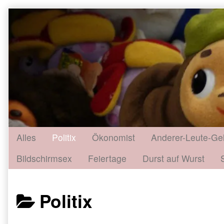
Skip
to
content
Alles
Politix
Ökonomist
Anderer-Leute-Ge
Bildschirmsex
Feiertage
Durst auf Wurst
Posts
Politix