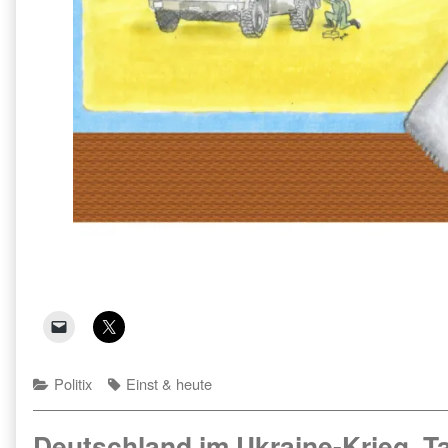
Categories
Tags
Politix
Einst & heute
Deutschland im Ukraine-Krieg, T