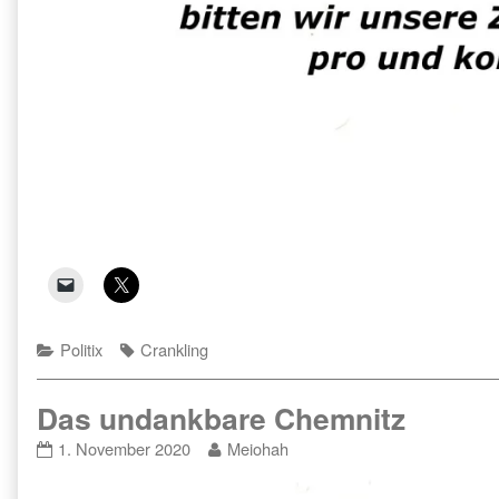
Categories
Tags
Politix
Crankling
Das undankbare Chemnitz
Das
Read
1. November 2020
Meiohah
undankbare
more
Chemnitz
posts