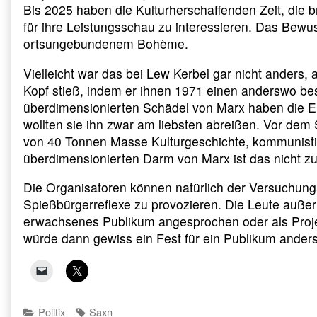
Bis 2025 haben die Kulturherschaffenden Zeit, die 
für ihre Leistungsschau zu interessieren. Das Bewus
ortsungebundenem Bohème.
Vielleicht war das bei Lew Kerbel gar nicht anders, a
Kopf stieß, indem er ihnen 1971 einen anderswo bes
überdimensionierten Schädel von Marx haben die E
wollten sie ihn zwar am liebsten abreißen. Vor dem
von 40 Tonnen Masse Kulturgeschichte, kommunisti
überdimensionierten Darm von Marx ist das nicht zu
Die Organisatoren können natürlich der Versuchung 
Spießbürgerreflexe zu provozieren. Die Leute außer
erwachsenes Publikum angesprochen oder als Projek
würde dann gewiss ein Fest für ein Publikum anders
Categories
Tags
Politix
Saxn