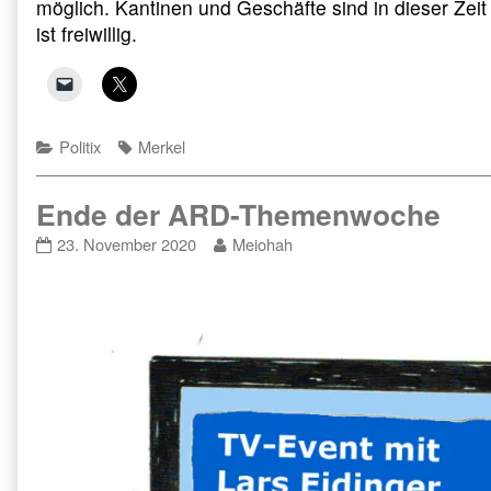
möglich. Kantinen und Geschäfte sind in dieser Zei
ist freiwillig.
Categories
Tags
Politix
Merkel
Ende der ARD-Themenwoche
Ende
Read
23. November 2020
Meiohah
der
more
ARD-
posts
Themenwoche
by
published
the
on
author
of
Ende
der
ARD-
Themenwoche,