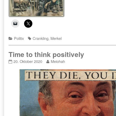
Categories
Tags
Politix
Crankling
,
Merkel
Time to think positively
Time
Read
20. Oktober 2020
Meiohah
to
more
think
posts
positively
by
published
the
on
author
of
Time
to
think
positively,