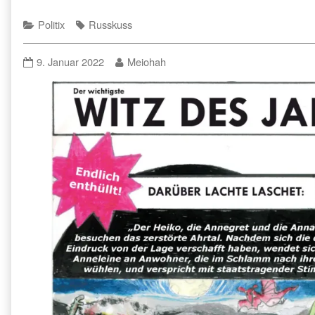
Categories
Tags
Politix
Russkuss
published
Read
9. Januar 2022
Meiohah
on
more
posts
by
the
author
of
,