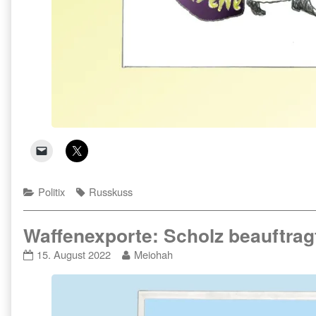
Categories
Tags
Politix
Russkuss
Waffenexporte: Scholz beauftrag
Waffenexporte:
Read
15. August 2022
Meiohah
Scholz
more
beauftragt
posts
Historikerkomission
by
published
the