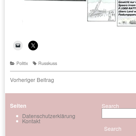
Categories
Tags
Politix
Russkuss
Beitragsnavigation
Previous
Vorheriger Beitrag
post:
Seiten
Search
Datenschutzerklärung
Kontakt
Search