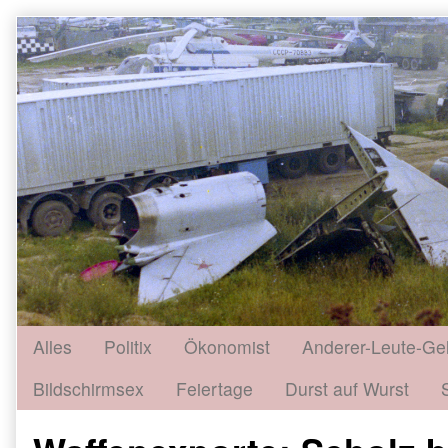
Skip
to
content
Alles
Politix
Ökonomist
Anderer-Leute-Ge
Bildschirmsex
Feiertage
Durst auf Wurst