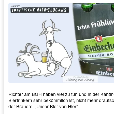
/
posts
Beispiel
by
Nr.
the
1
author
published
of
on
Unvernünftige
Bierwerbung
/
Beispiel
Nr.
1,
Richter am BGH haben viel zu tun und in der Kantin
Biertrinkern sehr bekömmlich ist, nicht mehr draufs
der Brauerei „Unser Bier von Hier“.