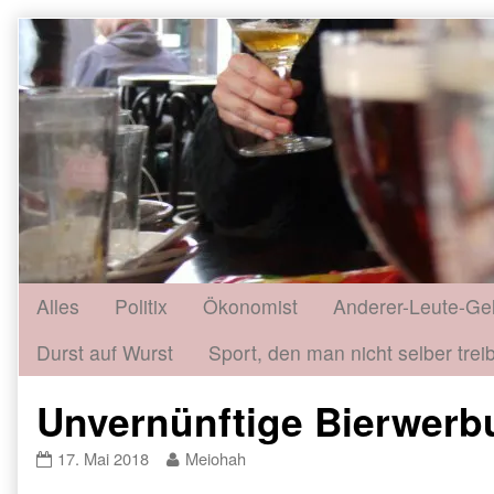
Skip
to
content
Alles
Politix
Ökonomist
Anderer-Leute-Ge
Durst auf Wurst
Sport, den man nicht selber treib
Unvernünftige Bierwerbun
Unvernünftige
Read
17. Mai 2018
Meiohah
Bierwerbung
more