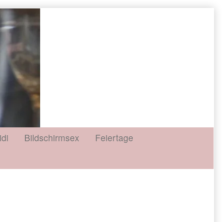
idi
Bildschirmsex
Feiertage