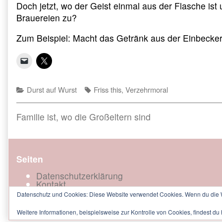
Doch jetzt, wo der Geist einmal aus der Flasche is
Brauereien zu?
Zum Beispiel: Macht das Getränk aus der Einbec
Categories
Tags
Durst auf Wurst
Friss this
,
Verzehrmoral
Beitragsnavigation
Previous
Familie ist, wo die Großeltern sind
post:
Seiten
Datenschutzerklärung
Kontakt
Datenschutz und Cookies: Diese Website verwendet Cookies. Wenn du die W
Weitere Informationen, beispielsweise zur Kontrolle von Cookies, findest du 