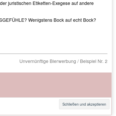
er juristischen Etiketten-Exegese auf andere
NGSGEFÜHLE? Wenigstens Bock auf echt Bock?
Next
Unvernünftige Bierwerbung / Beispiel Nr. 2
post: