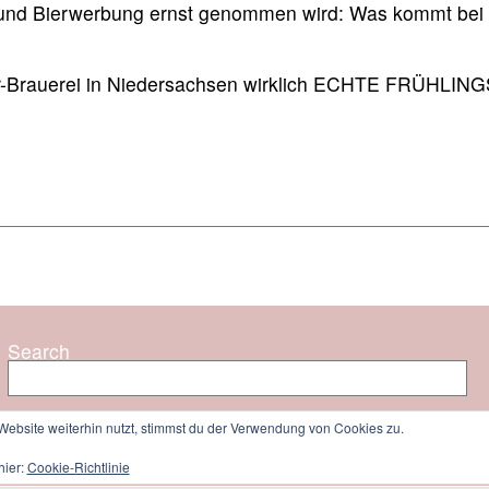
t und Bierwerbung ernst genommen wird: Was kommt bei d
ker-Brauerei in Niedersachsen wirklich ECHTE FRÜHLI
Search
ebsite weiterhin nutzt, stimmst du der Verwendung von Cookies zu.
Search
hier:
Cookie-Richtlinie