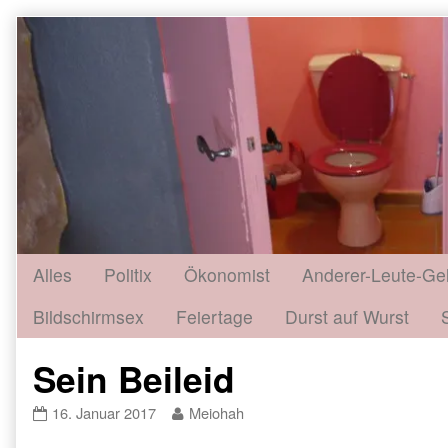
Skip
to
content
Alles
Politix
Ökonomist
Anderer-Leute-Ge
Bildschirmsex
Feiertage
Durst auf Wurst
Sein Beileid
Sein
Read
16. Januar 2017
Meiohah
Beileid
more