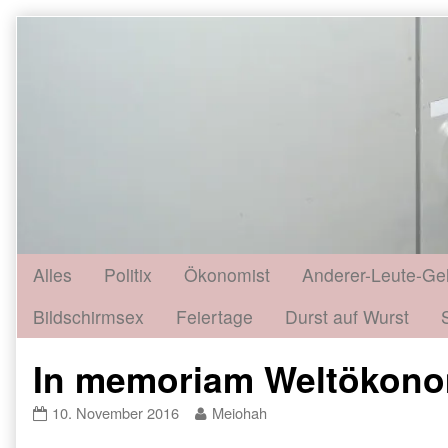
Skip
to
content
Alles
Politix
Ökonomist
Anderer-Leute-Ge
Bildschirmsex
Feiertage
Durst auf Wurst
In memoriam Weltökon
In
Read
10. November 2016
Meiohah
memoriam
more