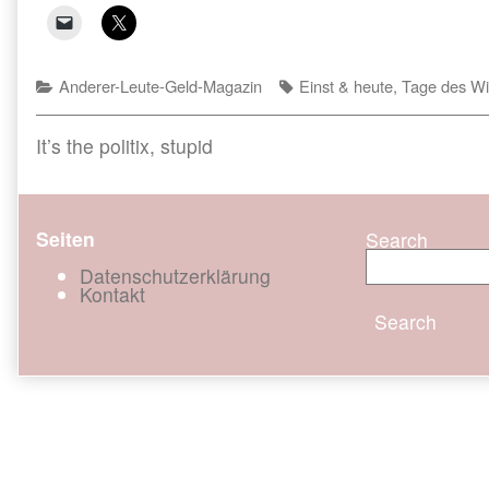
Categories
Tags
Anderer-Leute-Geld-Magazin
Einst & heute
,
Tage des Wir
Beitragsnavigation
Previous
It’s the politix, stupid
post:
Seiten
Search
Datenschutzerklärung
Kontakt
Search