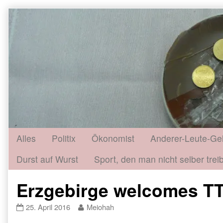
Skip
to
content
Alles
Politix
Ökonomist
Anderer-Leute-Ge
Durst auf Wurst
Sport, den man nicht selber treib
Erzgebirge welcomes TT
Erzgebirge
Read
25. April 2016
Meiohah
welcomes
more