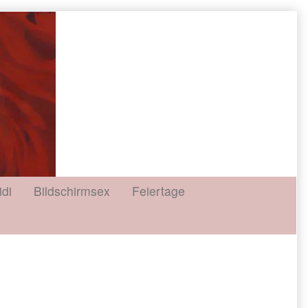
idi
Bildschirmsex
Feiertage