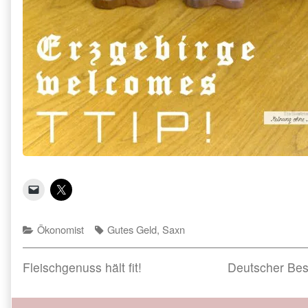
Categories
Tags
Ökonomist
Gutes Geld
,
Saxn
Beitragsnavigation
Previous
Next
Fleischgenuss hält fit!
Deutscher Best
post:
post: