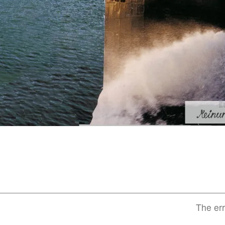
Next
The err
post: