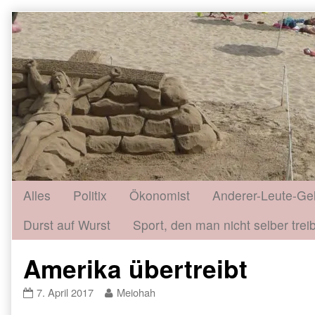
Skip
to
content
Alles
Politix
Ökonomist
Anderer-Leute-Ge
Durst auf Wurst
Sport, den man nicht selber treib
Amerika übertreibt
Amerika
Read
7. April 2017
Meiohah
übertreibt
more