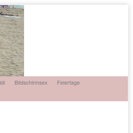
idi
Bildschirmsex
Feiertage