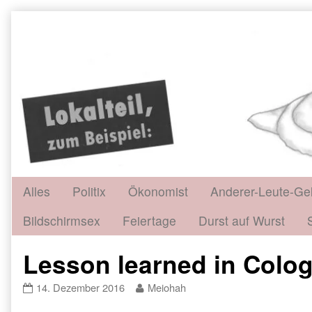
Skip
to
content
Alles
Politix
Ökonomist
Anderer-Leute-Ge
Bildschirmsex
Feiertage
Durst auf Wurst
Lesson learned in Colog
Lesson
Read
14. Dezember 2016
Meiohah
learned
more