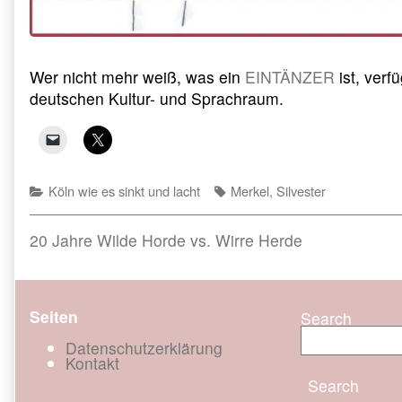
Wer nicht mehr weiß, was ein
EINTÄNZER
ist, verf
deutschen Kultur- und Sprachraum.
Categories
Tags
Köln wie es sinkt und lacht
Merkel
,
Silvester
Beitragsnavigation
Previous
20 Jahre Wilde Horde vs. Wirre Herde
post:
Seiten
Search
Datenschutzerklärung
Kontakt
Search