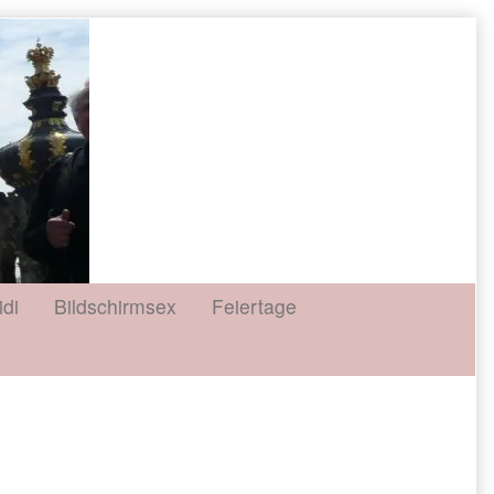
idi
Bildschirmsex
Feiertage