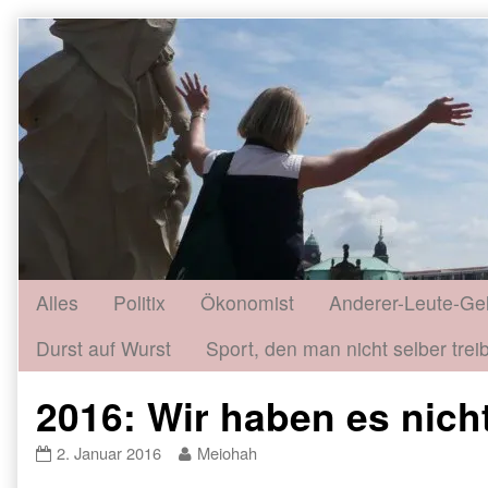
Skip
to
content
Alles
Politix
Ökonomist
Anderer-Leute-Ge
Durst auf Wurst
Sport, den man nicht selber treib
2016: Wir haben es nich
2016:
Read
2. Januar 2016
Meiohah
Wir
more