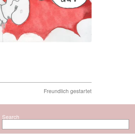
Next
Freundlich gestartet
post:
Search