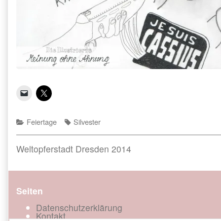
Categories
Tags
Feiertage
Silvester
Beitragsnavigation
Previous
Weltopferstadt Dresden 2014
post:
Seiten
Datenschutzerklärung
Kontakt