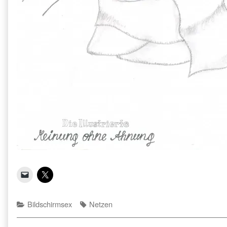
Categories
Tags
Bildschirmsex
Netzen