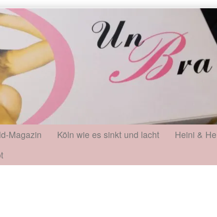
ld-Magazin
Köln wie es sinkt und lacht
Heini & He
t