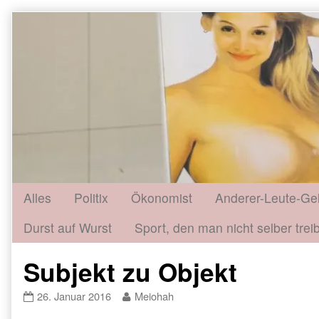
Skip
to
content
Alles
Politix
Ökonomist
Anderer-Leute-Ge
Durst auf Wurst
Sport, den man nicht selber treib
Subjekt zu Objekt
Subjekt
Read
26. Januar 2016
Meiohah
zu
more