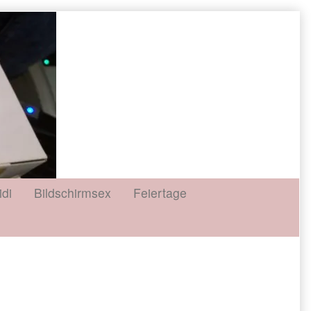
idi
Bildschirmsex
Feiertage