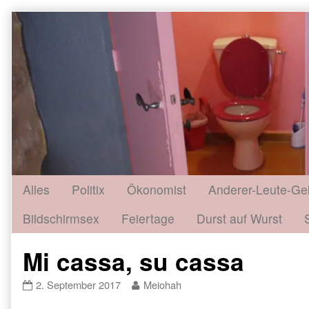
Skip
to
content
Alles
Politix
Ökonomist
Anderer-Leute-Ge
Bildschirmsex
Feiertage
Durst auf Wurst
Mi cassa, su cassa
Mi
Read
2. September 2017
Meiohah
cassa,
more