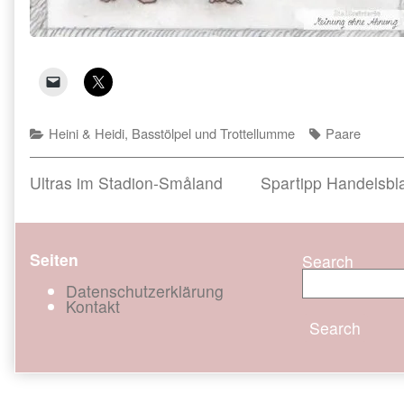
Categories
Tags
Heini & Heidi, Basstölpel und Trottellumme
Paare
Beitragsnavigation
Previous
Next
Ultras im Stadion-Småland
Spartipp Handelsbla
post:
post:
Seiten
Search
Datenschutzerklärung
Kontakt
Search