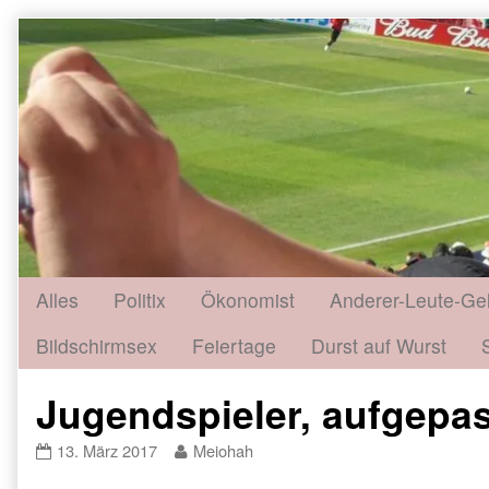
Skip
to
content
Alles
Politix
Ökonomist
Anderer-Leute-Ge
Bildschirmsex
Feiertage
Durst auf Wurst
Jugendspieler, aufgepa
Jugendspieler,
Read
13. März 2017
Meiohah
aufgepasst
more