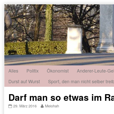
Skip
to
content
Alles
Politix
Ökonomist
Anderer-Leute-Ge
Durst auf Wurst
Sport, den man nicht selber treib
Darf man so etwas im R
Darf
Read
29. März 2016
Meiohah
man
more