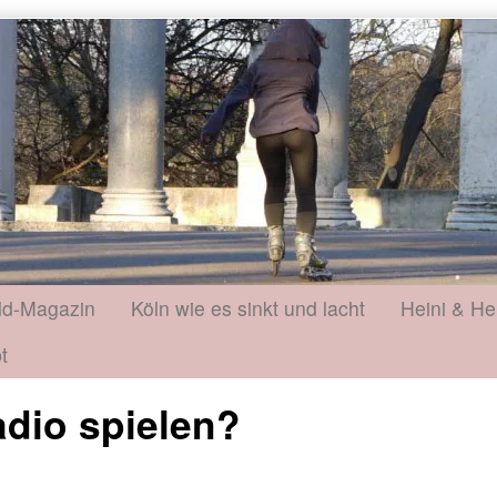
ld-Magazin
Köln wie es sinkt und lacht
Heini & He
t
adio spielen?