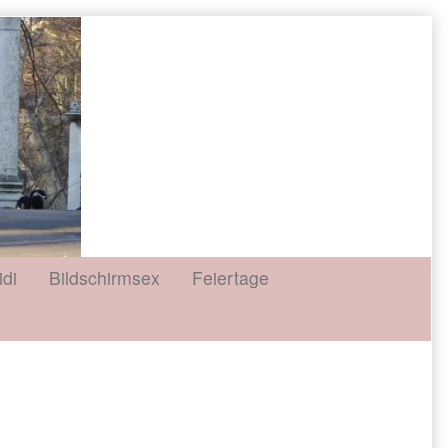
idi
Bildschirmsex
Feiertage