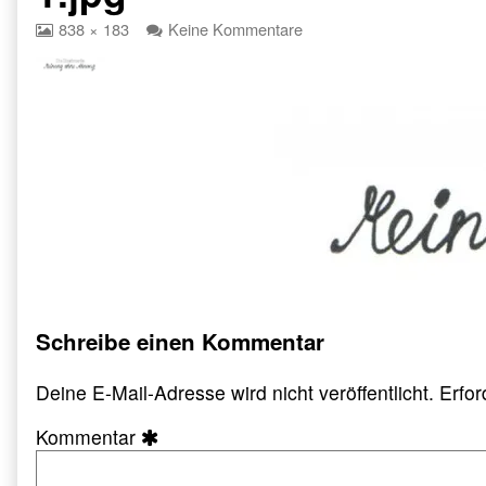
View
zu
838 × 183
Keine Kommentare
image
cropped-
at
Die-
full
Illustrierte-
size,
Meinung-
ohne-
Ahnung-
twpx-
e1454004159510-
1.jpg
Schreibe einen Kommentar
Deine E-Mail-Adresse wird nicht veröffentlicht.
Erfor
Kommentar