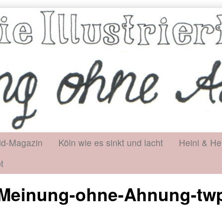
ld-Magazin
Köln wie es sinkt und lacht
Heini & He
t
te-Meinung-ohne-Ahnung-t