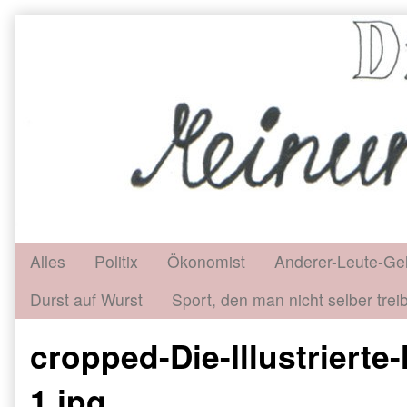
Skip
to
content
Alles
Politix
Ökonomist
Anderer-Leute-Ge
Durst auf Wurst
Sport, den man nicht selber treib
cropped-Die-Illustrier
1.jpg