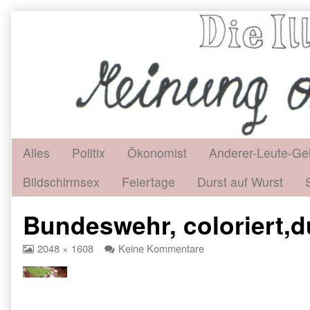
Skip
to
content
Alles
Politix
Ökonomist
Anderer-Leute-Ge
Bildschirmsex
Feiertage
Durst auf Wurst
Bundeswehr, coloriert,d
View
zu
2048 × 1608
Keine Kommentare
image
Bundeswehr,
at
coloriert,dunkler1
full
size,